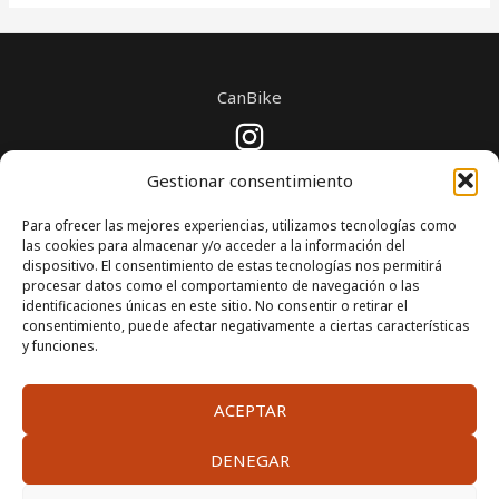
CanBike
Copyright © 2026 Todos los derechos reservados
Gestionar consentimiento
Para ofrecer las mejores experiencias, utilizamos tecnologías como
las cookies para almacenar y/o acceder a la información del
dispositivo. El consentimiento de estas tecnologías nos permitirá
procesar datos como el comportamiento de navegación o las
identificaciones únicas en este sitio. No consentir o retirar el
Financiado por la Unión Europea - NextGenerationEU
consentimiento, puede afectar negativamente a ciertas características
y funciones.
ACEPTAR
DENEGAR